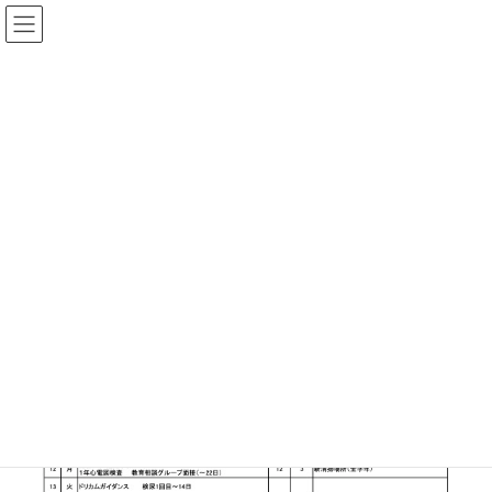
コ
ナ
福井県立 足羽高等学校
ン
ビ
テ
ゲ
ン
ー
令和３年度 ４月行事予定
ツ
シ
へ
ョ
ス
ン
HOME
令和３年度 ４月行事予定
キ
に
ッ
移
プ
動