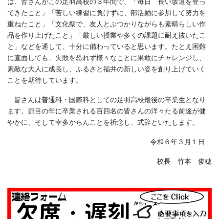
は、皆さんがこの足羽高校の３年間で、「毎日 長い坂道を登っ
てきたこと」「苦しい練習に負けずに、部活動に参加して努力を
重ねたこと」「文化祭で、友人とぶつかりながらも素晴らしい作
品を作り上げたこと」「厳しい授業や多くの課題に耐え抜いたこ
と」などを通して、十分に備わっていると思います。たとえ困難
に直面しても、失敗を恐れず様々なことに果敢にチャレンジし、
素敵な大人に成長し、ふるさと福井の新しい姿を創り上げていく
ことを期待しています。
皆さんは普通科・国際科としての足羽高校最後の卒業生となり
ます。節目の年に卒業される百四名の皆さんの洋々たる前途が健
やかに、そして幸多からんことを祈念し、式辞といたします。
令和６年３月１日
校長 竹本 俊穂