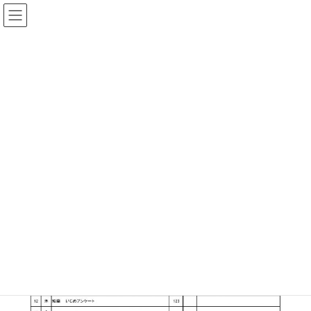
コ
ナ
福井県立 足羽高等学校
ン
ビ
テ
ゲ
ン
ー
令和４年度 １月行事予定
ツ
シ
へ
ョ
ス
ン
HOME
令和４年度 １月行事予定
キ
に
ッ
移
プ
動