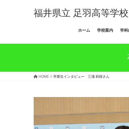
コ
ナ
ン
ビ
福井県立 足羽高等学校
テ
ゲ
ン
ー
ホーム
学校案内
学科
ツ
シ
へ
ョ
ス
ン
キ
に
ッ
移
プ
動
HOME
卒業生インタビュー 三浦 莉桜さん