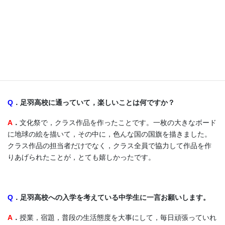
Q
．１年間の授業の中で，一番印象に残ったこと，役に立ったこと
を教えて下さい。
A
．
「日本語表現」の最後の授業です。京都から講師の先生が来て
くれて，日本語で，自分が生まれ育った国や町のことを説明しま
した。それがとても楽しくて，いい思い出になっています。
Q
．足羽高校に通っていて，楽しいことは何ですか？
A
．
文化祭で，クラス作品を作ったことです。一枚の大きなボード
に地球の絵を描いて，その中に，色んな国の国旗を描きました。
クラス作品の担当者だけでなく，クラス全員で協力して作品を作
りあげられたことが，とても嬉しかったです。
Q
．足羽高校への入学を考えている中学生に一言お願いします。
A
．
授業，宿題，普段の生活態度を大事にして，毎日頑張っていれ