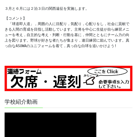
【コメント】

　「球道即人道」，周囲の人に目配り，気配り，心配りをし，社会に貢献で
きる人間の育成を目指し活動しています。主将を中心に生徒が自ら練習メニ
ューを考え，自主的な考え・判断・行動を基に，仲間とともにチーム力の向
上を図ります。野球が好きな者たちが集まり，連日練習に励んでいます。真
っ白なASUWAのユニフォームを着て，真っ白な白球を追いかけよう!
学校紹介動画