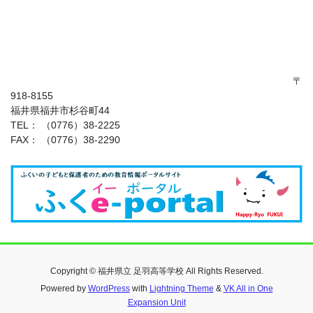
〒
918-8155
福井県福井市杉谷町44
TEL： （0776）38-2225
FAX： （0776）38-2290
Copyright © 福井県立 足羽高等学校 All Rights Reserved.
Powered by
WordPress
with
Lightning Theme
&
VK All in One
Expansion Unit