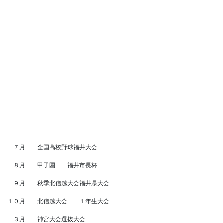
【目標】

　甲子園出場

【活動場所】

　足羽高校グラウンド

【活動予定】

　４月　　福井市長杯

　　　　　春季北信越大会福井県大会

　６月　　北信越大会

　７月　　全国高校野球福井大会

　８月　　甲子園　　福井市長杯

　９月　　秋季北信越大会福井県大会

１０月　　北信越大会　　１年生大会

　３月　　神宮大会選抜大会
