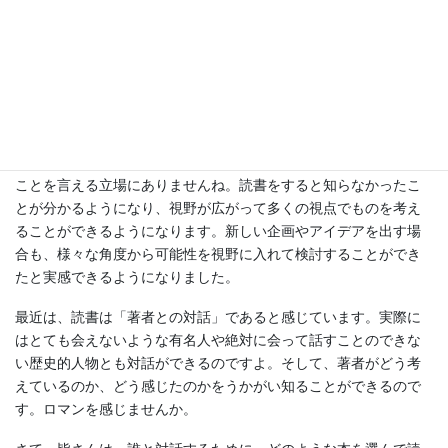
中力がなくなったりしてしまう可能性が高くなるのです。」との
ことです。読書には癒しの効果があり、朝に読書することで精神
的なゆとりがもたらされ、心が落ち着くので、良い一日のスター
トを切ることができるのです。
ところで、私が読書を楽しいと思うようになったのは、ほんの１
０年ぐらい前からです。朝と夕方の１２分間ずつの通勤電車の中
で読書を始めたのがきっかけでした。皆さんに、とても偉そうな
ことを言える立場にありませんね。読書をすると知らなかったこ
とが分かるようになり、視野が広がって多くの視点でものを考え
ることができるようになります。新しい企画やアイデアを出す場
合も、様々な角度から可能性を視野に入れて検討することができ
たと実感できるようになりました。
最近は、読書は「著者との対話」であると感じています。実際に
はとても会えないような有名人や絶対に会って話すことのできな
い歴史的人物とも対話ができるのですよ。そして、著者がどう考
えているのか、どう感じたのかをうかがい知ることができるので
す。ロマンを感じませんか。