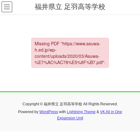
コ
ナ
福井県立 足羽高等学校
ン
ビ
テ
ゲ
ン
ー
ツ
シ
へ
ョ
ス
ン
キ
に
ッ
移
プ
動
Copyright © 福井県立 足羽高等学校 All Rights Reserved.
Powered by
WordPress
with
Lightning Theme
&
VK All in One
Expansion Unit