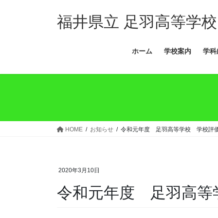
コ
ナ
ン
ビ
福井県立 足羽高等学校
テ
ゲ
ン
ー
ホーム
学校案内
学科
ツ
シ
へ
ョ
ス
ン
キ
に
ッ
移
プ
動
HOME
お知らせ
令和元年度 足羽高等学校 学校評
2020年3月10日
令和元年度 足羽高等