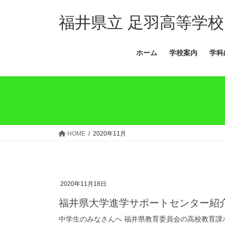
コ
ナ
ン
ビ
福井県立 足羽高等学校
テ
ゲ
ン
ー
ホーム
学校案内
学科
ツ
シ
へ
ョ
ス
ン
キ
に
ッ
移
プ
動
HOME
2020年11月
2020年11月18日
福井県大学進学サポートセンター紹
中学生のみなさんへ 福井県教育委員会の高校教育課ホ