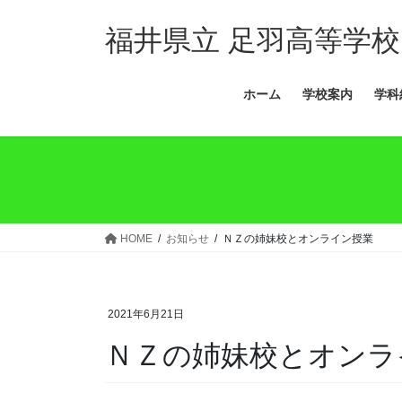
コ
ナ
ン
ビ
福井県立 足羽高等学校
テ
ゲ
ン
ー
ホーム
学校案内
学科
ツ
シ
へ
ョ
ス
ン
キ
に
ッ
移
プ
動
HOME
お知らせ
ＮＺの姉妹校とオンライン授業
2021年6月21日
ＮＺの姉妹校とオンラ