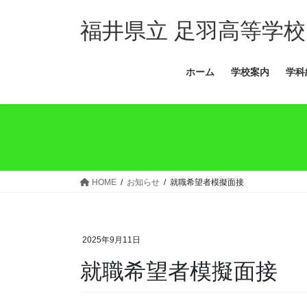
コ
ナ
ン
ビ
福井県立 足羽高等学校
テ
ゲ
ン
ー
ホーム
学校案内
学科
ツ
シ
へ
ョ
ス
ン
キ
に
ッ
移
プ
動
HOME
お知らせ
就職希望者模擬面接
2025年9月11日
就職希望者模擬面接