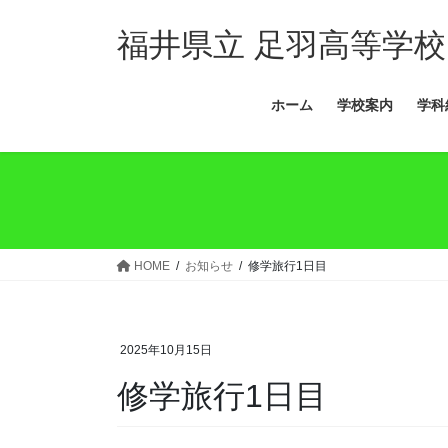
コ
ナ
ン
ビ
福井県立 足羽高等学校
テ
ゲ
ン
ー
ホーム
学校案内
学科
ツ
シ
へ
ョ
ス
ン
キ
に
ッ
移
プ
動
HOME
お知らせ
修学旅行1日目
2025年10月15日
修学旅行1日目