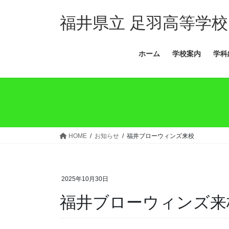
コ
ナ
ン
ビ
福井県立 足羽高等学校
テ
ゲ
ン
ー
ホーム
学校案内
学科
ツ
シ
へ
ョ
ス
ン
キ
に
ッ
移
プ
動
HOME
お知らせ
福井ブローウィンズ来校
2025年10月30日
福井ブローウィンズ来