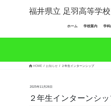
コ
ナ
ン
ビ
福井県立 足羽高等学校
テ
ゲ
ン
ー
ホーム
学校案内
学科
ツ
シ
へ
ョ
ス
ン
キ
に
ッ
移
プ
動
HOME
お知らせ
２年生インターンシップ
2025年11月26日
２年生インターンシッ